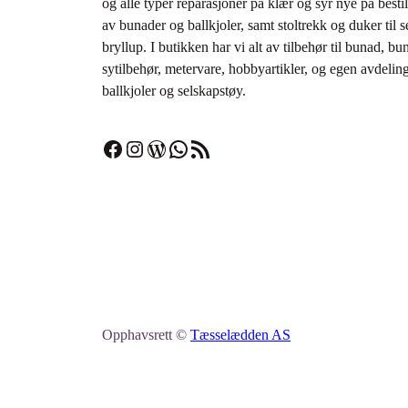
og alle typer reparasjoner på klær og syr nye på bestil
av bunader og ballkjoler, samt stoltrekk og duker til 
bryllup. I butikken har vi alt av tilbehør til bunad­, bu
sytilbehør, metervare, hobbyartikler, og egen avdeli
ballkjoler og selskapstøy.
Facebook
Instagram
WordPress
WhatsApp
RSS-strøm
Opphavsrett ©
Tæsselædden AS