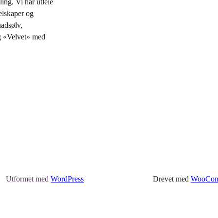
ling. Vi har utleie
selskaper og
nadsølv,
ng «Velvet» med
Utformet med
WordPress
Drevet med
WooCom