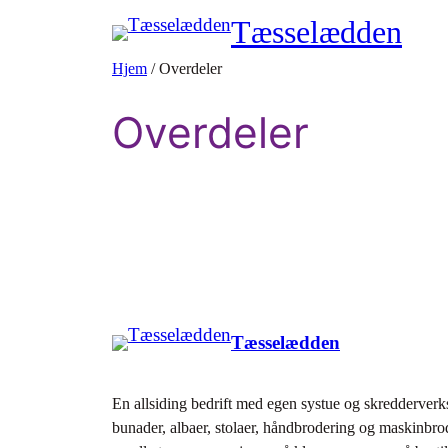
Tæsselædden
Hjem
/ Overdeler
Overdeler
Tæsselædden
En allsiding bedrift med egen systue og skredderverks
bunader, albaer, stolaer, håndbrodering og maskinbr