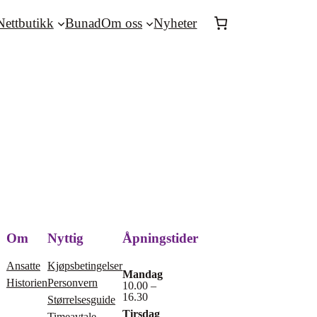
Nettbutikk
Bunad
Om oss
Nyheter
Om
Nyttig
Åpningstider
Ansatte
Kjøpsbetingelser
Mandag
Historien
Personvern
10.00 –
16.30
Størrelsesguide
Tirsdag
Timeavtale