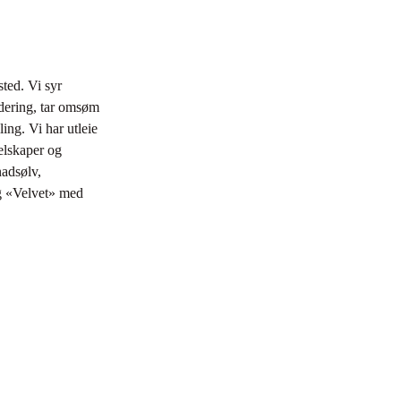
ted. Vi syr
odering, tar omsøm
ling. Vi har utleie
selskaper og
nadsølv,
ng «Velvet» med