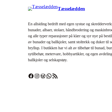
Tæsselædden
En allsiding bedrift med egen systue og skredderverks
bunader, albaer, stolaer, håndbrodering og maskinbr
og alle typer reparasjoner på klær og syr nye på bestil
av bunader og ballkjoler, samt stoltrekk og duker til 
bryllup. I butikken har vi alt av tilbehør til bunad­, bu
sytilbehør, metervare, hobbyartikler, og egen avdeli
ballkjoler og selskapstøy.
Facebook
Instagram
WordPress
WhatsApp
RSS-strøm