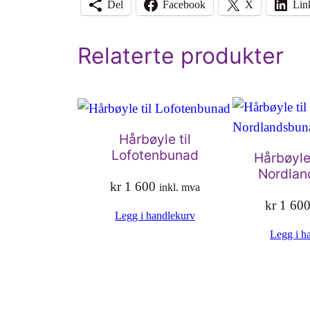
Del
Facebook
X
Lin
Relaterte produkter
Hårbøyle til
Lofotenbunad
Hårbøyle 
Nordlan
kr
1 600
inkl. mva
kr
1 60
Legg i handlekurv
Legg i h