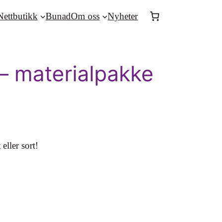
Nettbutikk
Bunad
Om oss
Nyheter
– materialpakke
eller sort!