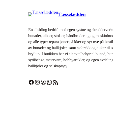
Tæsselædden
En allsiding bedrift med egen systue og skredderverks
bunader, albaer, stolaer, håndbrodering og maskinbr
og alle typer reparasjoner på klær og syr nye på bestil
av bunader og ballkjoler, samt stoltrekk og duker til 
bryllup. I butikken har vi alt av tilbehør til bunad­, bu
sytilbehør, metervare, hobbyartikler, og egen avdeli
ballkjoler og selskapstøy.
Facebook
Instagram
WordPress
WhatsApp
RSS-strøm