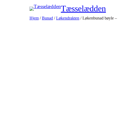
Tæsselædden
Hjem
/
Bunad
/
Løkendrakten
/ Løkenbunad bøyle – 