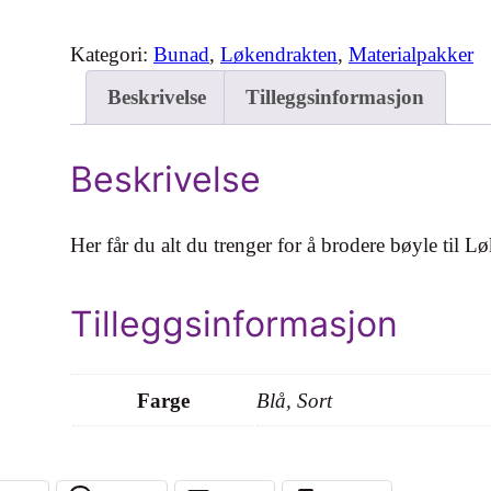
ø
k
Kategori:
Bunad
, 
Løkendrakten
, 
Materialpakker
e
Beskrivelse
Tilleggsinformasjon
n
b
u
Beskrivelse
n
a
Her får du alt du trenger for å brodere bøyle til 
d
b
Tilleggsinformasjon
ø
y
l
Farge
Blå, Sort
e
–
m