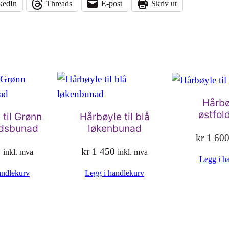
kedIn
Threads
E-post
Skriv ut
a
t
e
r
i
a
l
Hårbøy
østfol
til Grønn
Hårbøyle til blå
p
dsbunad
løkenbunad
a
kr
1 60
k
0
kr
1 450
inkl. mva
inkl. mva
Legg i h
k
andlekurv
Legg i handlekurv
e
f
o
r