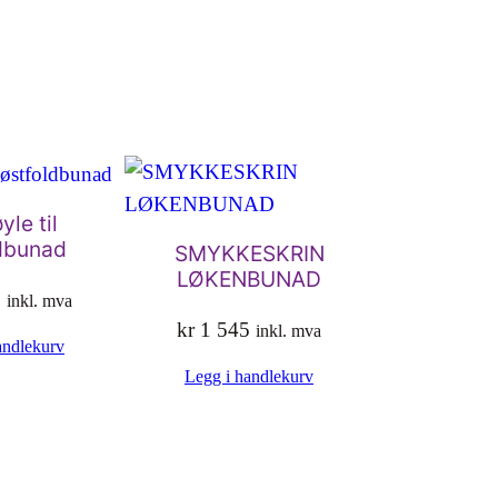
le til
dbunad
SMYKKESKRIN
LØKENBUNAD
0
inkl. mva
kr
1 545
inkl. mva
andlekurv
Legg i handlekurv