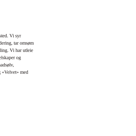
b
r
o
d
ted. Vi syr
e
odering, tar omsøm
r
ling. Vi har utleie
i
selskaper og
n
nadsølv,
ng «Velvet» med
g
a
n
t
a
l
l